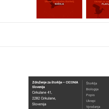
Združenje za štorklje – CICONIA
Štorklja
Slovenija
Biologija
Cirkulane 41,
Popis
2282 Cirkulane,
Ukrepi
Slovenija
Vprašanja