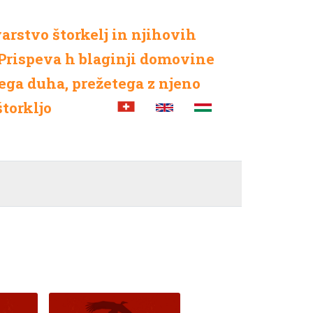
arstvo štorkelj in njihovih
. Prispeva h blaginji domovine
ega duha, prežetega z njeno
štorkljo