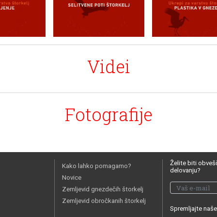
Videi
Fotografije
Želite biti obve
Kako lahko pomagamo?
delovanju?
Novice
Zemljevid gnezdečih štorkelj
Zemljevid obročkanih štorkelj
Spremljajte naše