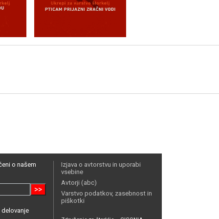
ščeni o našem
Izjava o avtorstvu in uporabi
vsebine
Avtorji (abc)
>>
Varstvo podatkov, zasebnost in
piškotki
 delovanje